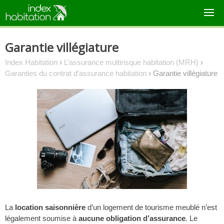
Skip
to
content
Garantie villégiature
Index Habitation
›
L’assurance multirisque habitation (MRH)
›
Garanties du contrat d’assurance habitation
›
Garantie villégiature
La
location saisonnière
d’un logement de tourisme meublé n’est
légalement soumise à
aucune obligation d’assurance
. Le