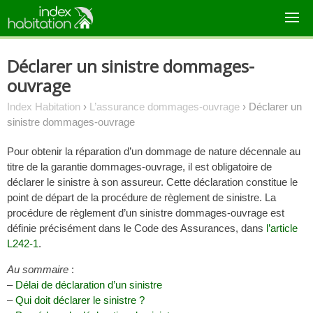
Skip
to
content
Déclarer un sinistre dommages-
ouvrage
Index Habitation
›
L’assurance dommages-ouvrage
›
Déclarer un
sinistre dommages-ouvrage
Pour obtenir la réparation d’un dommage de nature décennale au
titre de la garantie dommages-ouvrage, il est obligatoire de
déclarer le sinistre à son assureur. Cette déclaration constitue le
point de départ de la procédure de règlement de sinistre. La
procédure de règlement d’un sinistre dommages-ouvrage est
définie précisément dans le Code des Assurances, dans
l’article
L242-1
.
Au sommaire
:
–
Délai de déclaration d’un sinistre
–
Qui doit déclarer le sinistre ?