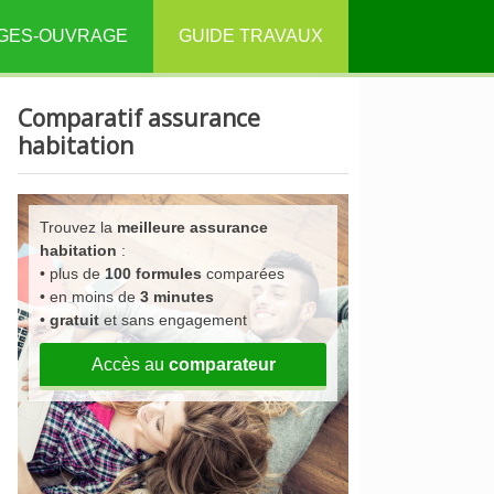
GES-OUVRAGE
GUIDE TRAVAUX
Comparatif assurance
habitation
Trouvez la
meilleure assurance
habitation
:
• plus de
100 formules
comparées
• en moins de
3 minutes
•
gratuit
et sans engagement
Accès au
comparateur