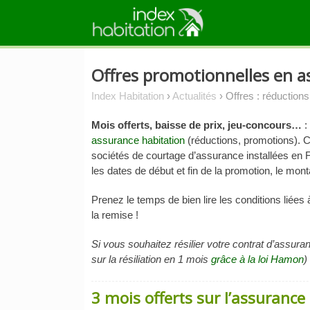
Skip
to
content
Offres promotionnelles en a
Index Habitation
›
Actualités
›
Offres : réduction
Mois offerts, baisse de prix, jeu-concours…
:
assurance habitation
(réductions, promotions). C
sociétés de courtage d’assurance installées en 
les dates de début et fin de la promotion, le mon
Prenez le temps de bien lire les conditions liées
la remise !
Si vous souhaitez résilier votre contrat d’assur
sur la résiliation en 1 mois
grâce à la loi Hamon
)
3 mois offerts sur l’assuranc