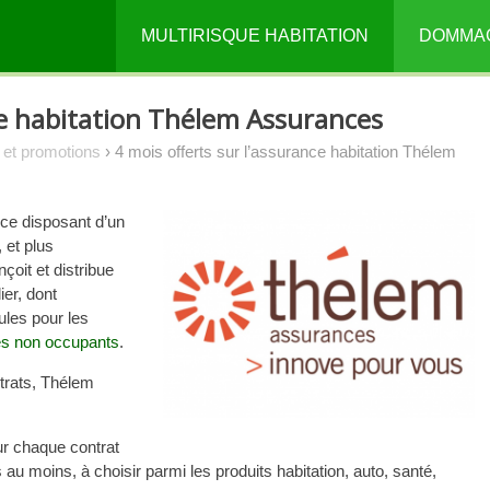
MULTIRISQUE HABITATION
DOMMA
nce habitation Thélem Assurances
s et promotions
›
4 mois offerts sur l’assurance habitation Thélem
ce disposant d’un
 et plus
nçoit et distribue
er, dont
les pour les
res non occupants
.
ntrats, Thélem
ur chaque contrat
 au moins, à choisir parmi les produits habitation, auto, santé,