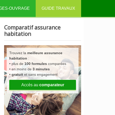
GES-OUVRAGE
GUIDE TRAVAUX
Comparatif assurance
habitation
Trouvez la
meilleure assurance
habitation
:
• plus de
100 formules
comparées
• en moins de
3 minutes
•
gratuit
et sans engagement
Accès au
comparateur