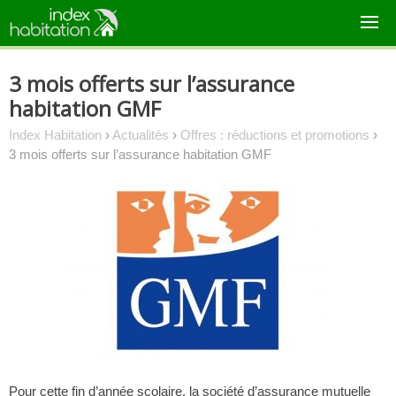
Skip
to
content
3 mois offerts sur l’assurance
habitation GMF
Index Habitation
›
Actualités
›
Offres : réductions et promotions
›
3 mois offerts sur l’assurance habitation GMF
Pour cette fin d’année scolaire, la société d’assurance mutuelle