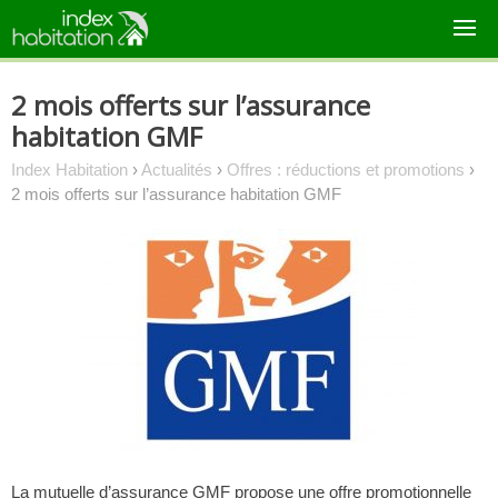
Skip
to
content
2 mois offerts sur l’assurance
habitation GMF
Index Habitation
›
Actualités
›
Offres : réductions et promotions
›
2 mois offerts sur l’assurance habitation GMF
La mutuelle d’assurance GMF propose une offre promotionnelle