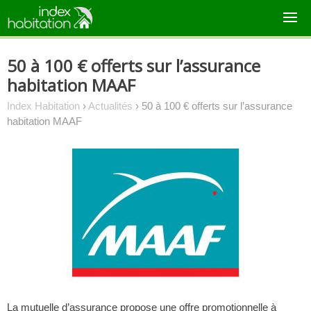
Skip
to
content
50 à 100 € offerts sur l’assurance
habitation MAAF
Index Habitation
›
Actualités
›
50 à 100 € offerts sur l’assurance
habitation MAAF
La mutuelle d’assurance propose une offre promotionnelle à