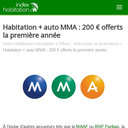
Skip
to
content
Habitation + auto MMA : 200 € offerts
la première année
Index Habitation
›
Actualités
›
Offres : réductions et promotions
›
Habitation + auto MMA : 200 € offerts la première année
À l’instar d’autres assureurs tels que la
MAAF
ou
BNP Paribas
, la