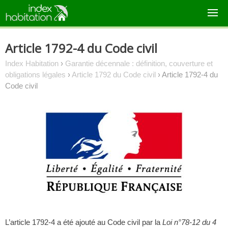
Skip
to
content
Article 1792-4 du Code civil
Index Habitation
›
Garantie décennale : définition, couverture et
obligations légales
›
Article 1792 du Code civil
›
Article 1792-4 du
Code civil
L’article 1792-4 a été ajouté au Code civil par la
Loi n°78-12 du 4